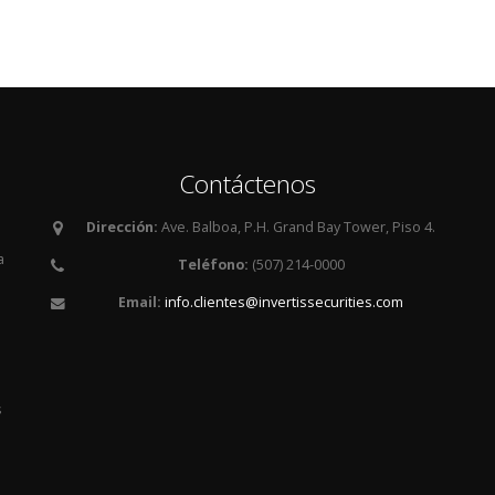
Contáctenos
Dirección:
Ave. Balboa, P.H. Grand Bay Tower, Piso 4.
a
Teléfono:
(507) 214-0000
Email:
info.clientes@invertissecurities.com
es
s