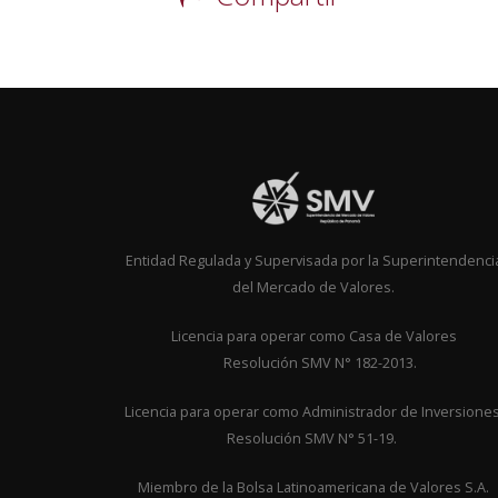
Entidad Regulada y Supervisada por la Superintendenci
del Mercado de Valores.
Licencia para operar como Casa de Valor
Resolución SMV N° 182-2013.
Licencia para operar como Administrador de Inversione
Resolución SMV N° 51-19.
Miembro de la Bolsa Latinoamericana de Valores S.A.