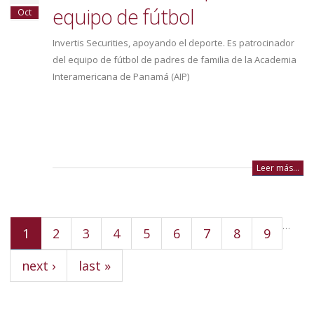
equipo de fútbol
Oct
Invertis Securities, apoyando el deporte. Es patrocinador
del equipo de fútbol de padres de familia de la Academia
Interamericana de Panamá (AIP)
Leer más...
Pages
…
1
2
3
4
5
6
7
8
9
next ›
last »