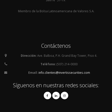
SMV N° 51-19.
Miembro de la Bolsa Latinoamericana de Valores S.A.
Contáctenos
Dirección:
Ave. Balboa, P.H. Grand Bay Tower, Piso 4.
Teléfono:
(507) 214-0000
Email:
info.clientes@invertissecurities.com
Síguenos en nuestras redes sociales: