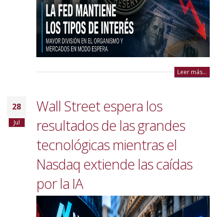
Leer más...
Wall Street espera los
28
resultados de las grandes
Jul
tecnológicas mientras el
Nasdaq extiende las caídas
por la IA