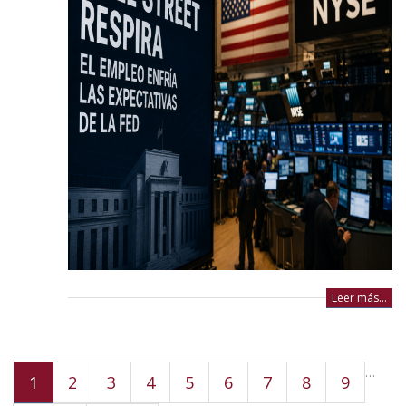
Leer más...
Pages
…
1
2
3
4
5
6
7
8
9