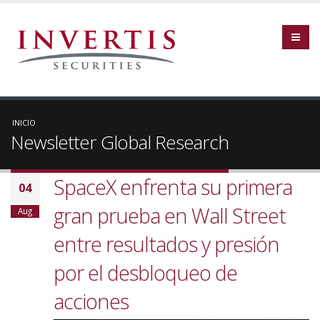
INICIO
Newsletter Global Research
SpaceX enfrenta su primera
04
gran prueba en Wall Street
Aug
entre resultados y presión
por el desbloqueo de
acciones