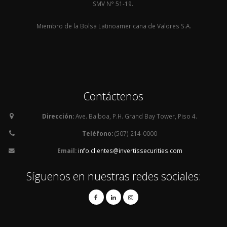
SMV N° 51-19.
Miembro de la Bolsa Latinoamericana de Valores S.A.
Contáctenos
Dirección:
Ave. Balboa, P.H. Grand Bay Tower, Piso 4.
Teléfono:
(507) 214-0000
Email:
info.clientes@invertissecurities.com
Síguenos en nuestras redes sociales: